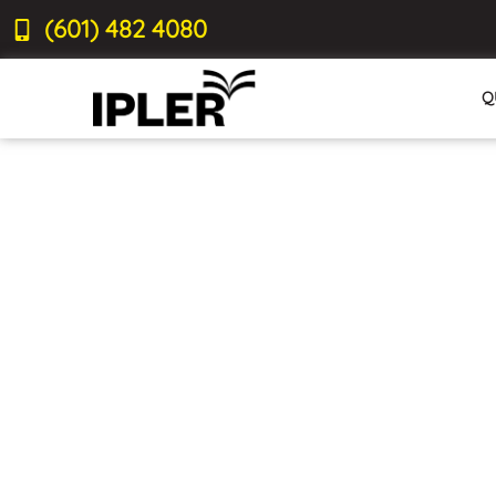
(601) 482 4080
Q