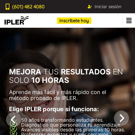
(601) 482 4080
Iniciar sesión
Inscríbete hoy
MEJORA
TUS
RESULTADOS
EN
SOLO
10 HORAS
Aprende más fácil y más rápido con el
método probado de IPLER.
Elige IPLER porque sí funciona:
50 años transformando estudiantes.
Diagnóstico que personaliza tu aprendizaje.
Avances visibles desde las primeras 10 horas.
Profesores expertos y súper cercanos.