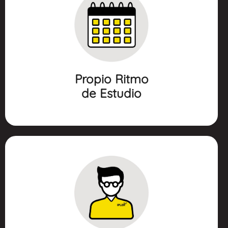
PROPIO RITMO
DE ESTUDIO
- Cursos a tu ritmo de aprendizaje.
- Amplia disponibilidad de horarios.
- Puedes iniciar cualquier día hábil del año. -
Horarios flexibles: Lunes a viernes de 6:00 a. m. a
Propio Ritmo
8:00 p. m. Sábados de 8:00 a. m. a 1:00 p. m.
de Estudio
PROFESORES CERTIFICADOS
EN MÉTODO IPLER
- Profesionales rigurosamente seleccionados.
- Profesionales egresados de reconocidas