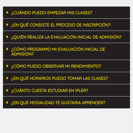
¿CUÁNDO PUEDO EMPEZAR MIS CLASES?
¿EN QUÉ CONSISTE EL PROCESO DE INSCRIPCIÓN?
¿QUIÉN REALIZA LA EVALUACIÓN INICIAL DE ADMISIÓN?
¿CÓMO PROGRAMO MI EVALUACIÓN INICIAL DE
ADMISIÓN?
¿CÓMO PUEDO OBSERVAR MI RENDIMIENTO?
¿EN QUÉ HORARIOS PUEDO TOMAR LAS CLASES?
¿CUÁNTO CUESTA ESTUDIAR EN IPLER?
¿EN QUÉ MODALIDAD TE GUSTARIA APRENDER?