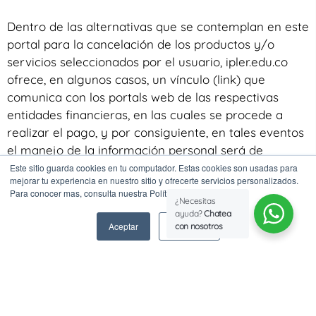
Dentro de las alternativas que se contemplan en este
portal para la cancelación de los productos y/o
servicios seleccionados por el usuario, ipler.edu.co
ofrece, en algunos casos, un vínculo (link) que
comunica con los portals web de las respectivas
entidades financieras, en las cuales se procede a
realizar el pago, y por consiguiente, en tales eventos
el manejo de la información personal será de
responsabilidad exclusiva de la entidad financiera,
Este sitio guarda cookies en tu computador. Estas cookies son usadas para
mejorar tu experiencia en nuestro sitio y ofrecerte servicios personalizados.
según lo establecido en sus acuerdos con los
Para conocer mas, consulta nuestra Política de Privacidad.
usuarios. En los eventos en que no existe dicho
¿Necesitas
ayuda?
Chatea
vínculo, sino que la información es proporcionada
Aceptar
Rechazar
con nosotros
directamente a IPLER C.I S.A. a través de este portal,
la responsabilidad por el manejo de la información
personal será en los términos establecidos en este
documento.