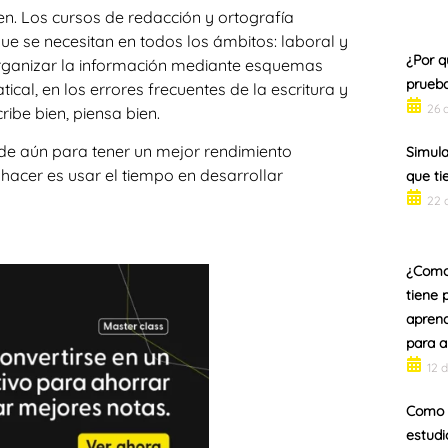
en. Los cursos de redacción y ortografía
e se necesitan en todos los ámbitos: laboral y
¿Por q
organizar la información mediante esquemas
prueba
ical, en los errores frecuentes de la escritura y
26 
ribe bien, piensa bien.
rde aún para tener un mejor rendimiento
Simula
acer es usar el tiempo en desarrollar
que ti
22 
¿Como 
tiene 
aprend
para a
12 
Como m
estudi