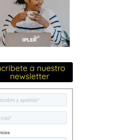
ncribete a nuestro
newsletter