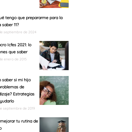
ué tengo que prepararme para la
 saber 11?
de septiembre de 2024
cro Icfes 2021: lo
enes que saber
de enero de 2015
saber si mi hijo
problemas de
izaje? Estrategias
yudarlo
de septiembre de 2019
ejorar tu rutina de
o