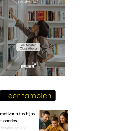
Leer tambien
otivar a tus hijos
esionarlos
e octubre de 2025