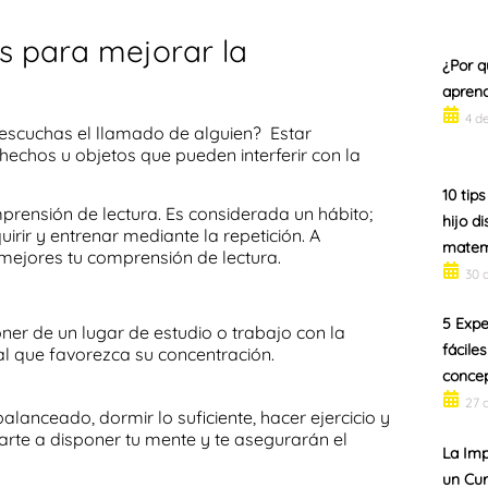
s para mejorar la
¿Por q
aprend
4 d
 escuchas el llamado de alguien? Estar
echos u objetos que pueden interferir con la
10 tips
prensión de lectura. Es considerada un
hábito
;
hijo di
rir y entrenar mediante la repetición. A
matem
mejores tu comprensión de lectura.
30 
5 Expe
oner de un lugar de estudio o trabajo con la
fácile
ual que favorezca su concentración.
concep
27 
alanceado, dormir lo suficiente, hacer ejercicio y
rte a disponer tu mente y te asegurarán el
La Imp
un Cur