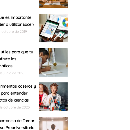
ué es importante
er a utilizar Excel?
e octubre de 2019
 útiles para que tu
sfrute las
áticas
de junio de 2016
rimentos caseros y
s para entender
tos de ciencias
de octubre de 2025
ortancia de Tomar
so Preuniversitario