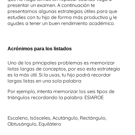
presentar un examen. A continuación te
presentamos algunas estrategias útiles para que
estudies con tu hijo de forma más productiva y le
ayudes a tener un buen rendimiento académico.
Acrónimos para los listados
Uno de los principales problemas es
memorizar
listas largas de conceptos
, por eso esta estrategia
es la más útil. Si la usas, tu hijo podrá recordar
largas listas en una sola palabra:
Por ejemplo, intenta memorizar los
seis tipos de
triángulos
recordando la palabra: ESIAROE
Es
caleno,
I
sósceles,
A
cutángulo,
R
ectángulo,
O
btusángulo,
E
quilátero