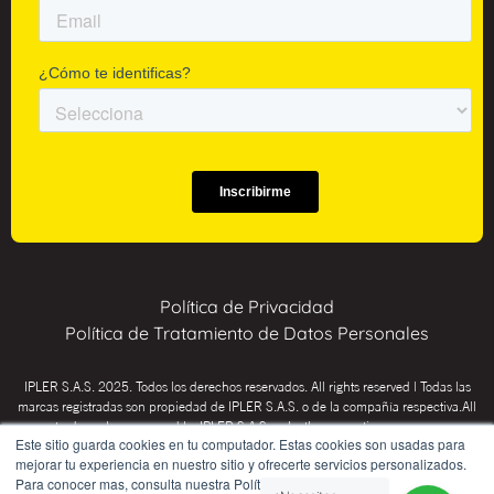
Política de Privacidad
Política de Tratamiento de Datos Personales
IPLER S.A.S. 2025. Todos los derechos reservados. All rights reserved | Todas las
marcas registradas son propiedad de IPLER S.A.S. o de la compañía respectiva.All
trademarks are owned by IPLER S.A.S. or by the respective company.
Este sitio guarda cookies en tu computador. Estas cookies son usadas para
INSTITUTO PSICOTÉCNICO IPLER: Educación para el trabajo y el desarrollo
mejorar tu experiencia en nuestro sitio y ofrecerte servicios personalizados.
humano (CHICÓ Res. SED 02-0036, Inspección y vigilancia Secretaría de
Para conocer mas, consulta nuestra Política de Privacidad.