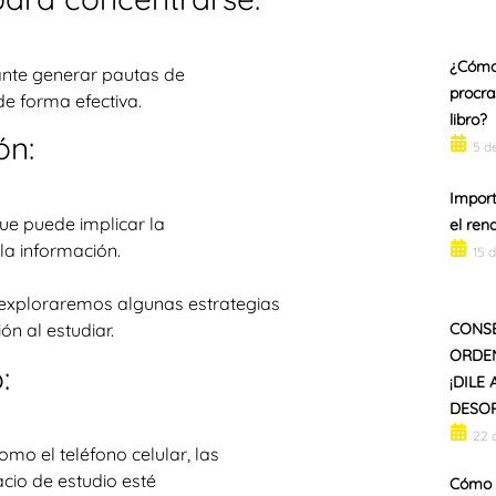
¿Cómo
tante generar pautas de
procra
e forma efectiva.
libro?
ón:
5 d
Import
que puede implicar la
el ren
 la información.
15 
exploraremos algunas estrategias
n al estudiar.
CONS
ORDEN
:
¡DILE 
DESO
22 
omo el teléfono celular, las
acio de estudio esté
Cómo 