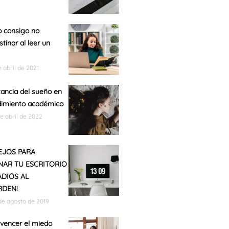
 consigo no
stinar al leer un
e abril de 2021
ancia del sueño en
dimiento académico
de abril de 2022
EJOS PARA
AR TU ESCRITORIO
ADIÓS AL
RDEN!
de agosto de 2019
vencer el miedo