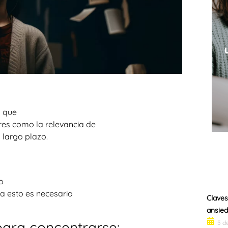
a que
res como la relevancia de
y largo plazo.
o
ra esto es necesario
Claves
ansie
para concentrarse:
5 d