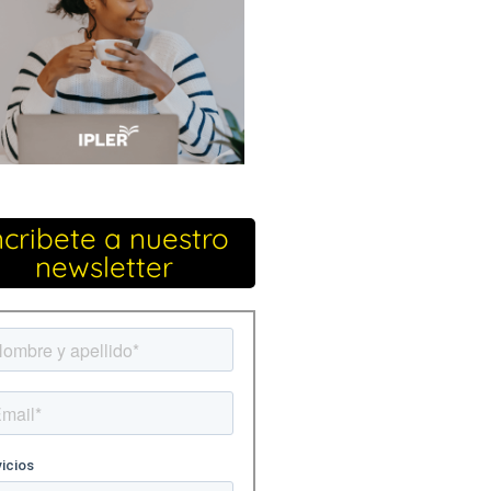
ncribete a nuestro
newsletter