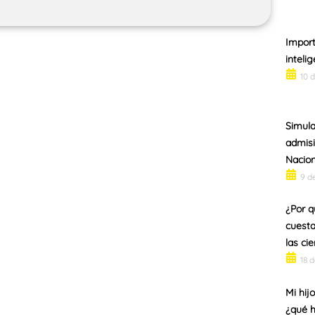
Import
inteli
10 
Simul
admisi
Nacion
9 d
¿Por q
cuesta
las ci
18 
Mi hij
¿qué 