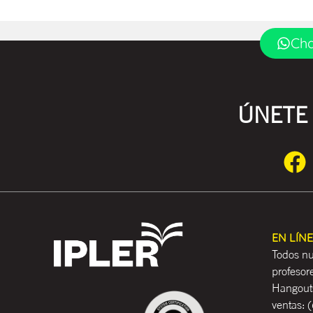
Cha
ÚNETE 
EN LÍN
Todos nu
profesor
Hangouts
ventas:
(