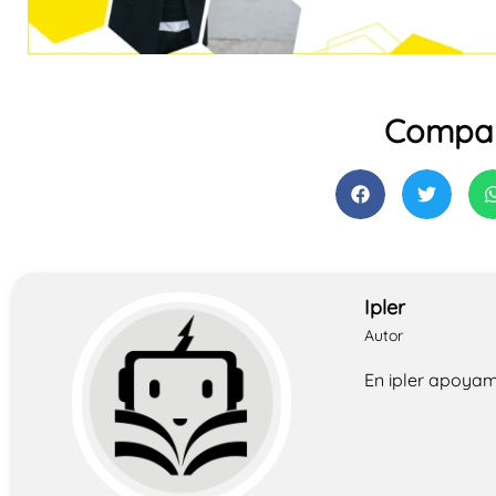
Compar
Ipler
Autor
En ipler apoyam