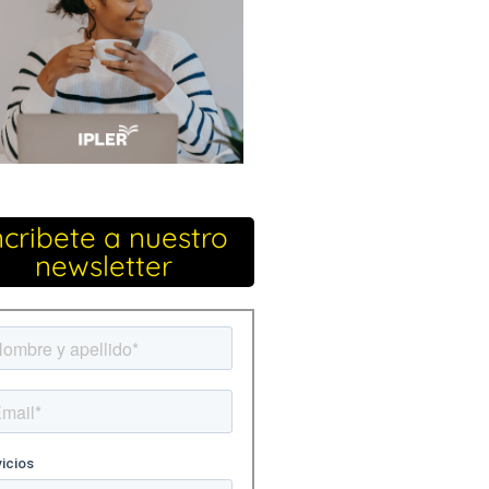
ncribete a nuestro
newsletter