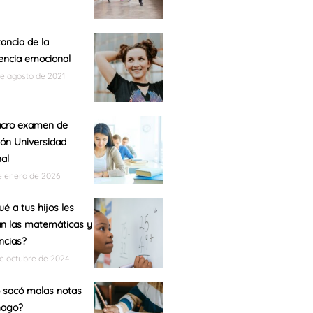
ancia de la
gencia emocional
de agosto de 2021
acro examen de
ón Universidad
al
e enero de 2026
ué a tus hijos les
n las matemáticas y
encias?
de octubre de 2024
o sacó malas notas
hago?