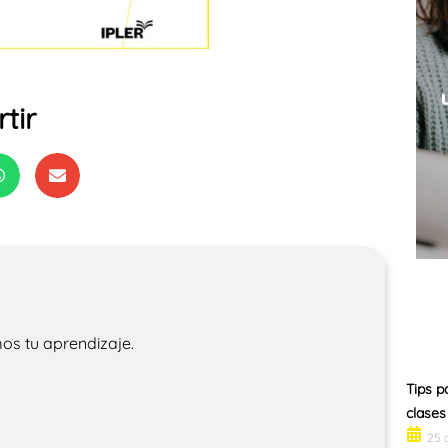
tir
os tu aprendizaje.
Tips p
clases
25 