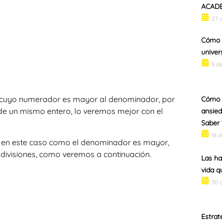
ACADÉ
27 
Cómo p
univer
6 d
 cuyo numerador es mayor al denominador, por
Cómo c
de un mismo entero, lo veremos mejor con el
ansied
Saber 
16 
en este caso como el denominador es mayor,
 divisiones, como veremos a continuación.
Las ha
vida q
30 
Estrat