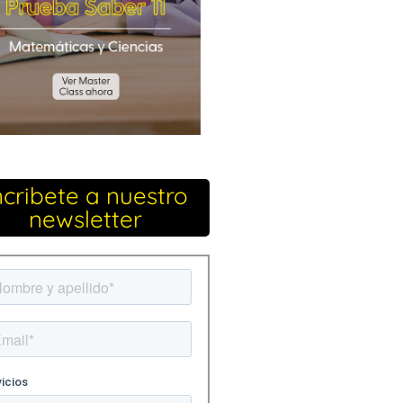
ncribete a nuestro
newsletter