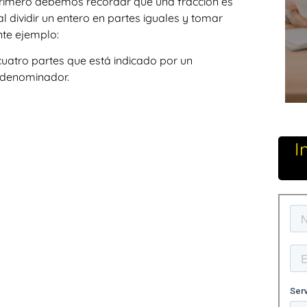
 primero debemos recordar que una
fracción
es
l dividir un entero en partes iguales y tomar
nte ejemplo:
cuatro partes que está indicado por un
 denominador.
I