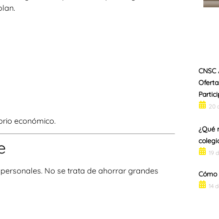
olan.
CNSC 
Oferta
Partic
20 
ibrio económico.
¿Qué n
colegi
e
19 
 personales. No se trata de ahorrar grandes
Cómo h
14 