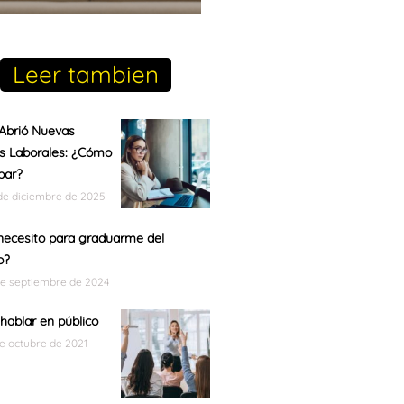
Leer tambien
Abrió Nuevas
s Laborales: ¿Cómo
ipar?
de diciembre de 2025
ecesito para graduarme del
o?
de septiembre de 2024
ablar en público
de octubre de 2021