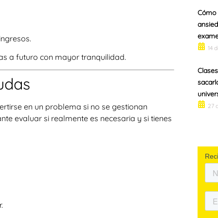
Cómo c
ansied
exam
ingresos.
14 
as a futuro con mayor tranquilidad.
Clases
udas
sacarl
univer
rtirse en un problema si no se gestionan
27 
e evaluar si realmente es necesaria y si tienes
.