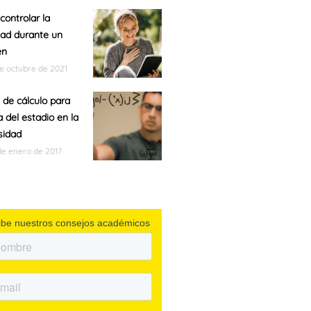
ontrolar la
ad durante un
en
de octubre de 2021
 de cálculo para
a del estadio en la
sidad
de enero de 2017