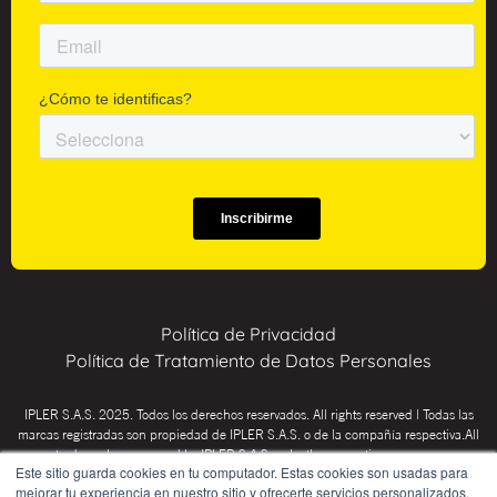
Política de Privacidad
Política de Tratamiento de Datos Personales
IPLER S.A.S. 2025. Todos los derechos reservados. All rights reserved | Todas las
marcas registradas son propiedad de IPLER S.A.S. o de la compañía respectiva.All
trademarks are owned by IPLER S.A.S. or by the respective company.
Este sitio guarda cookies en tu computador. Estas cookies son usadas para
INSTITUTO PSICOTÉCNICO IPLER: Educación para el trabajo y el desarrollo
mejorar tu experiencia en nuestro sitio y ofrecerte servicios personalizados.