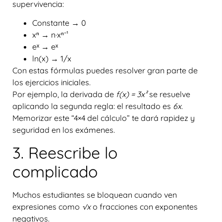
supervivencia:
Constante → 0
xⁿ → n·xⁿ⁻¹
eˣ → eˣ
ln(x) → 1/x
Con estas fórmulas puedes resolver gran parte de
los ejercicios iniciales.
Por ejemplo, la derivada de
f(x) = 3x²
se resuelve
aplicando la segunda regla: el resultado es
6x
.
Memorizar este “4×4 del cálculo” te dará rapidez y
seguridad en los exámenes.
3. Reescribe lo
complicado
Muchos estudiantes se bloquean cuando ven
expresiones como
√x
o fracciones con exponentes
negativos.