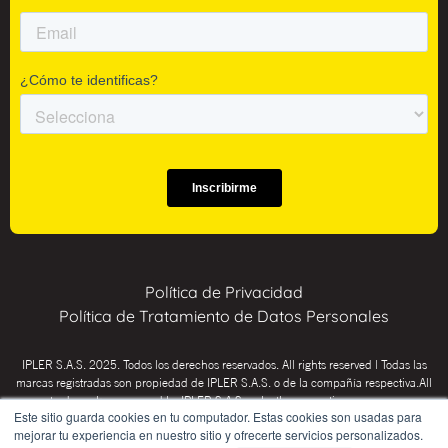
Política de Privacidad
Política de Tratamiento de Datos Personales
IPLER S.A.S. 2025. Todos los derechos reservados. All rights reserved | Todas las
marcas registradas son propiedad de IPLER S.A.S. o de la compañía respectiva.All
trademarks are owned by IPLER S.A.S. or by the respective company.
Este sitio guarda cookies en tu computador. Estas cookies son usadas para
INSTITUTO PSICOTÉCNICO IPLER: Educación para el trabajo y el desarrollo
mejorar tu experiencia en nuestro sitio y ofrecerte servicios personalizados.