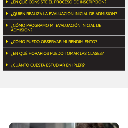
¿EN QUÉ CONSISTE EL PROCESO DE INSCRIPCIÓN?
¿QUIÉN REALIZA LA EVALUACIÓN INICIAL DE ADMISIÓN?
¿CÓMO PROGRAMO MI EVALUACIÓN INICIAL DE
ADMISIÓN?
¿CÓMO PUEDO OBSERVAR MI RENDIMIENTO?
¿EN QUÉ HORARIOS PUEDO TOMAR LAS CLASES?
¿CUÁNTO CUESTA ESTUDIAR EN IPLER?