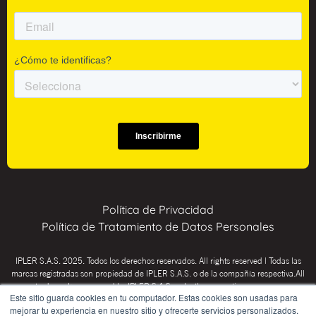
Política de Privacidad
Política de Tratamiento de Datos Personales
IPLER S.A.S. 2025. Todos los derechos reservados. All rights reserved | Todas las
marcas registradas son propiedad de IPLER S.A.S. o de la compañía respectiva.All
trademarks are owned by IPLER S.A.S. or by the respective company.
Este sitio guarda cookies en tu computador. Estas cookies son usadas para
INSTITUTO PSICOTÉCNICO IPLER: Educación para el trabajo y el desarrollo
mejorar tu experiencia en nuestro sitio y ofrecerte servicios personalizados.