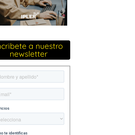
ncribete a nuestro
newsletter