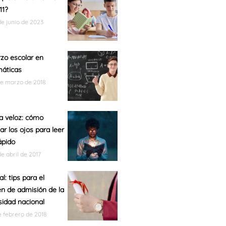
11?
de junio de 2023
zo escolar en
áticas
de marzo de 2018
a veloz: cómo
ar los ojos para leer
ápido
de abril de 2017
l: tips para el
n de admisión de la
sidad nacional
e febrero de 2018