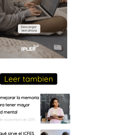
Leer tambien
mejorar la memoria:
ara tener mayor
ad mental
de noviembre de 2015
qué sirve el ICFES