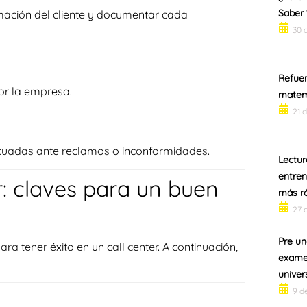
Saber 
rmación del cliente y documentar cada
30 
Refuer
por la empresa.
matem
21 
ecuadas ante reclamos o inconformidades.
Lectur
entren
r: claves para un buen
más r
27 
Pre una
 tener éxito en un call center. A continuación,
exame
univer
9 d