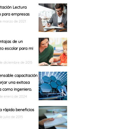
tación Lectura
a para empresas
de marzo de 2021
ntajas de un
zo escolar para mi
de diciembre de 2015
ensable capacitación
orjar una exitosa
a como ingeniero.
de enero de 2024
a rápida beneficios
de julio de 2015