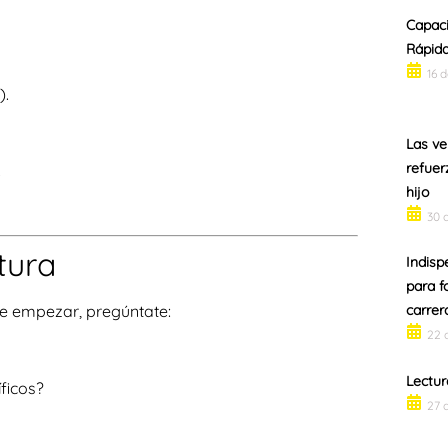
Capaci
Rápid
16 
).
Las ve
refuer
.
hijo
30 
tura
Indisp
para f
de empezar, pregúntate:
carrer
22 
Lectur
ficos?
27 