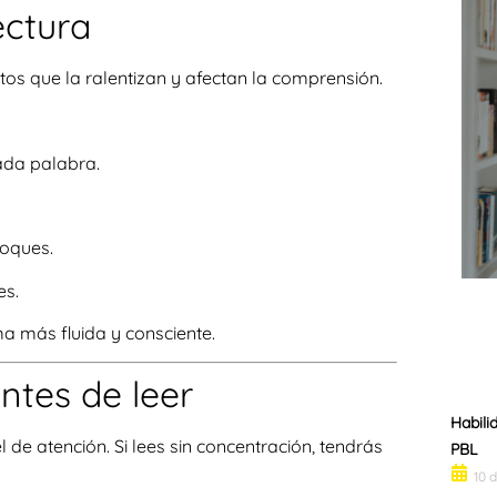
ectura
itos que la ralentizan y afectan la comprensión.
ada palabra.
loques.
es.
ma más fluida y consciente.
ntes de leer
Habili
de atención. Si lees sin concentración, tendrás
PBL
10 