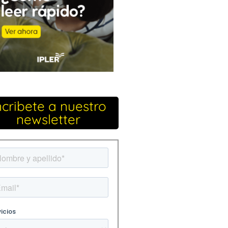
ncribete a nuestro
newsletter