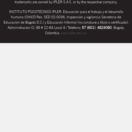
trademarks are owned by IPLER S.A.S. or by the respective company.
INSTITUTO PSICOTÉCNICO IPLER: Educación para el trabajo y el desarrollo
humano (CHICÓ Res. SED 02-0036, Inspección y vigilancia Secretaría de
Educación de Bogotá D.C.) y Educación Informal (no conduce a título o certificado).
Administración Cl. 98 # 22-64 Local 4 / Teléfono:
57 (601) 4824080
. Bogotá,
Colombia.
www.ipler.edu.co