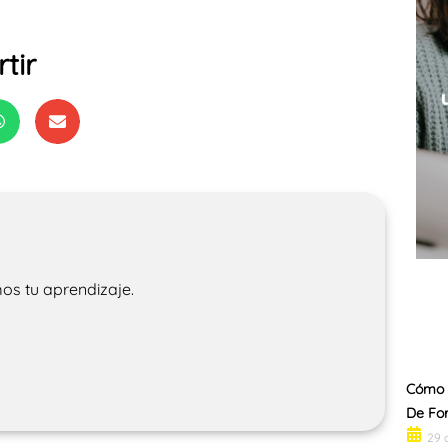
tir
os tu aprendizaje.
Cómo 
De For
29 