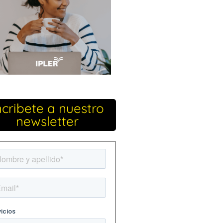
ncribete a nuestro
newsletter