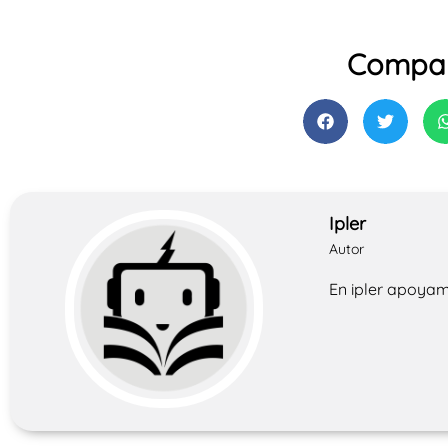
Compar
Ipler
Autor
En ipler apoyam