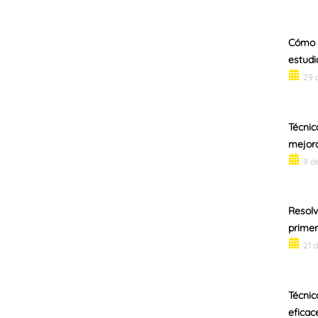
Cómo m
estudi
29 
Técnic
mejora
9 d
Resolv
primer
21 
Técnic
eficac