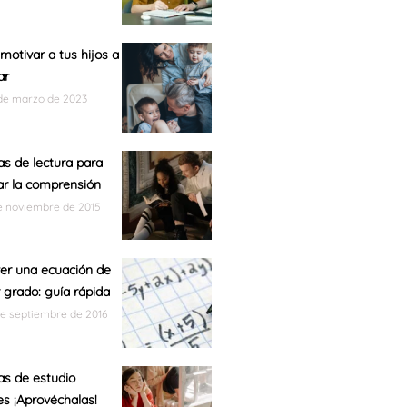
otivar a tus hijos a
ar
de marzo de 2023
as de lectura para
r la comprensión
e noviembre de 2015
er una ecuación de
 grado: guía rápida
de septiembre de 2016
as de estudio
es ¡Aprovéchalas!