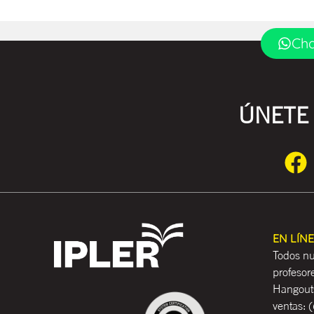
Cha
ÚNETE 
EN LÍN
Todos nu
profesor
Hangouts
ventas:
(