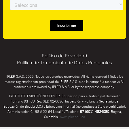
Política de Privacidad
Política de Tratamiento de Datos Personales
IPLER S.A.S. 2025. Todos los derechos reservados. All rights reserved | Todas las
marcas registradas son propiedad de IPLER S.A.S. o de la compañía respectiva.All
trademarks are owned by IPLER S.A.S. or by the respective company.
INSTITUTO PSICOTÉCNICO IPLER: Educación para el trabajo y el desarrollo
humano (CHICÓ Res. SED 02-0036, Inspección y vigilancia Secretaría de
Educación de Bogotá D.C.) y Educación Informal (no conduce a título o certificado).
Administración Cl. 98 # 22-64 Local 4 / Teléfono:
57 (601) 4824080
. Bogotá,
Colombia.
www.ipler.edu.co