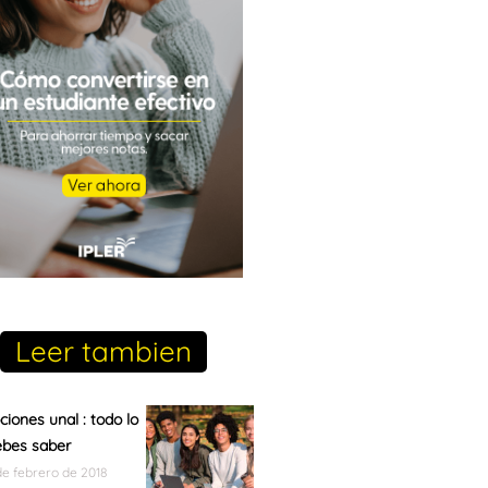
Leer tambien
pciones unal : todo lo
ebes saber
de febrero de 2018