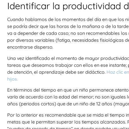
Identificar la productividad d
Cuando hablamos de los momentos del día en que los niñ
se podría decir que las horas de la mañana o de la tar
va a depender de cada caso; no son recomendables los 
por diversas variables (fatiga, necesidades fisiológicas 
encontrarse disperso.
Una vez identificado el momento de mayor productividad d
tareas que deseamos trabajar con ellos en ese instante; 
de atención, el aprendizaje debe ser didáctico.
Haz clic e
hijos.
En términos del tiempo en que un niño permanece atento 
varía de acuerdo con la edad del menor; no son iguales 
años (periodos cortos) que de un niño de 12 años (mayor
Por lo anterior es recomendable que se mida el tiempo in
metas que le permitan superar los tiempos alcanzados. Po
“cuadro de records de tiempo” en donde podrán visualiza