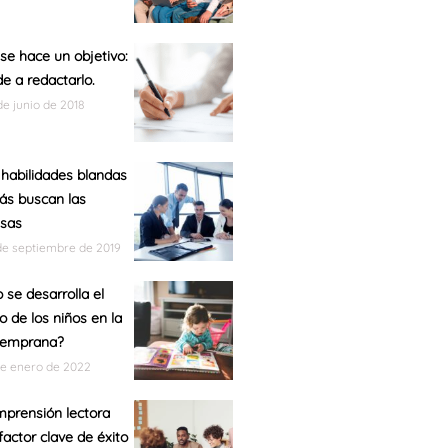
e hace un objetivo:
e a redactarlo.
de junio de 2018
 habilidades blandas
ás buscan las
sas
de septiembre de 2019
se desarrolla el
o de los niños en la
temprana?
de enero de 2022
prensión lectora
actor clave de éxito