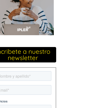
ncribete a nuestro
newsletter