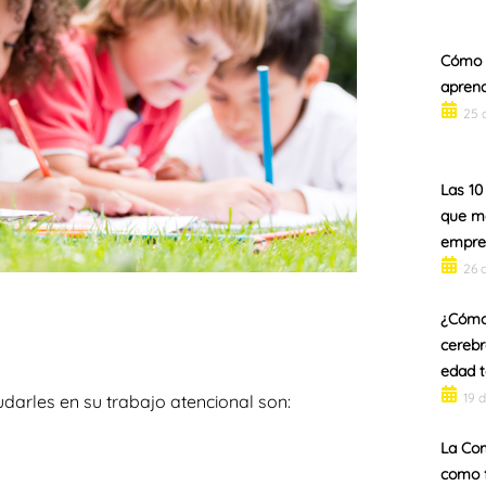
Cómo s
aprend
25 
Las 10
que m
empre
26 
¿Cómo 
cerebr
edad 
19 
darles en su trabajo atencional son:
La Com
como f