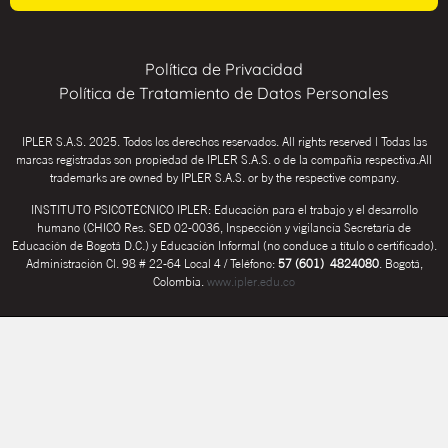
Política de Privacidad
Política de Tratamiento de Datos Personales
IPLER S.A.S. 2025. Todos los derechos reservados. All rights reserved | Todas las
marcas registradas son propiedad de IPLER S.A.S. o de la compañía respectiva.All
trademarks are owned by IPLER S.A.S. or by the respective company.
INSTITUTO PSICOTÉCNICO IPLER: Educación para el trabajo y el desarrollo
humano (CHICÓ Res. SED 02-0036, Inspección y vigilancia Secretaría de
Educación de Bogotá D.C.) y Educación Informal (no conduce a título o certificado).
Administración Cl. 98 # 22-64 Local 4 / Teléfono:
57 (601) 4824080
. Bogotá,
Colombia.
www.ipler.edu.co