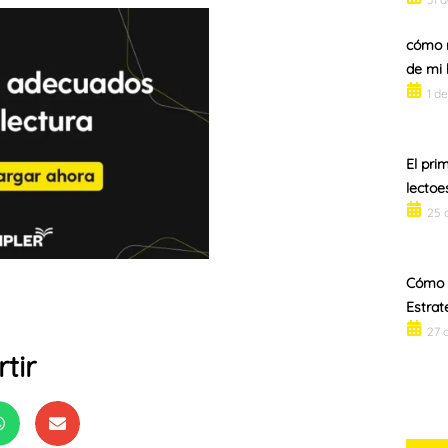
cómo m
de mi 
1 d
El pri
lectoe
25 
Cómo C
Estrat
27 
tir