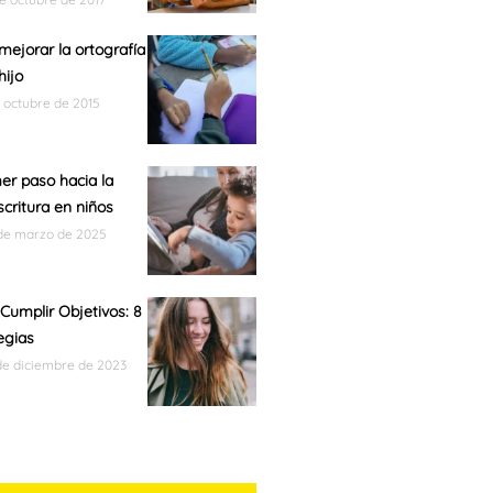
ejorar la ortografía
hijo
e octubre de 2015
mer paso hacia la
scritura en niños
de marzo de 2025
umplir Objetivos: 8
egias
de diciembre de 2023