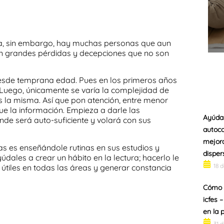
lta, sin embargo, hay muchas personas que aun
en grandes pérdidas y decepciones que no son
desde
temprana edad
. Pues en los primeros años
 Luego, únicamente se varía la complejidad de
s la misma. Así que pon atención, entre menor
e la información. Empieza a darle las
Ayúdal
e será auto-suficiente y volará con sus
autoco
mejora
mas es enseñándole
rutinas en sus estudios
y
disper
yúdales a crear un
hábito en la lectura
; hacerlo le
18 
 útiles en todas las áreas y generar
constancia
Cómo p
icfes 
en la 
31 