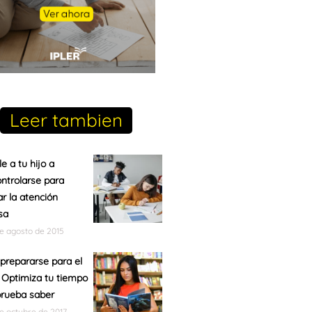
Leer tambien
e a tu hijo a
ntrolarse para
r la atención
sa
de agosto de 2015
repararse para el
– Optimiza tu tiempo
prueba saber
de octubre de 2017