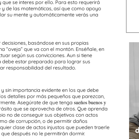
que se interes por ello. Para esto requerirá
e y de
las
matemáticas
, así que como apoyo
lar su
mente
y automáticamente verás una
 decisiones
, basándose en sus propias
una “oveja” que va con el montón.
Enséñale, en
tuar según sus convicciones. Aun si tiene
la debe estar preparado para lograr sus
ar responsabilidad del resultado.
y sin importancia evidente en los que debe
 los detalles por más pequeños que parezcan,
sueños buenos y
ormente.
Asegúrate de que tenga
parásito que se aprovecha de otros. Que aprenda
pio no de conseguir sus objetivos con actos
mo de corrupción, o de permitir daños
uier clase de actos injustos que pueden traerle
que después no le permitirán dormir.