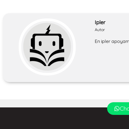
Ipler
Autor
En ipler apoyam
Cha