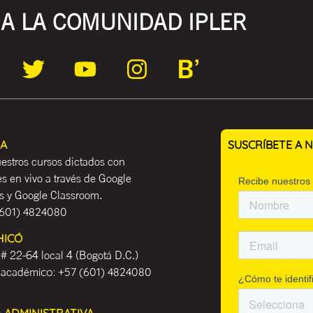
A LA COMUNIDAD IPLER
EA
SUSCRÍBETE A
estros cursos dictados con
es en vivo a través de Google
 y Google Classroom.
601) 4824080
HICÓ
 # 22-64 local 4 (Bogotá D.C.)
 académ
ico:
+57 (601) 4824080
A ADMINISTRATIVA