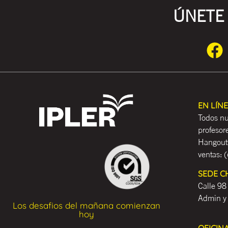
ÚNETE 
EN LÍN
Todos nu
profesor
Hangouts
ventas:
(
SEDE C
Calle 98
Admin y
Los desafios del mañana comienzan
hoy
OFICIN