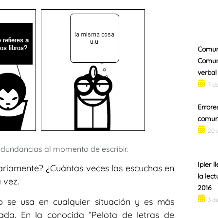
Comuni
Comuni
verbal
7 d
Errore
comu
20 
 redundancias al momento de escribir.
Ipler l
iariamente? ¿Cuántas veces las escuchas en
la lect
 vez.
2016
 se usa en cualquier situación y es más
3 d
uada. En la conocida “Pelota de letras de