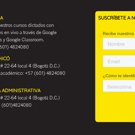
EA
SUSCRÍBETE A
estros cursos dictados con
es en vivo a través de Google
 y Google Classroom.
601) 4824080
HICÓ
 # 22-64 local 4 (Bogotá D.C.)
 académ
ico:
+57 (601) 4824080
A ADMINISTRATIVA
 # 22-64 local 4 (Bogotá D.C.)
:
(601)4824080