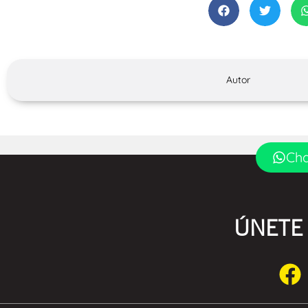
Autor
Cha
ÚNETE 