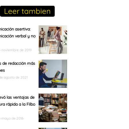
Leer tambien
cación asertiva:
cación verbal y no
e noviembre de 2019
s de redacción más
nes
de agosto de 2021
levó las ventajas de
ura rápida a la Filbo
e mayo de 2016