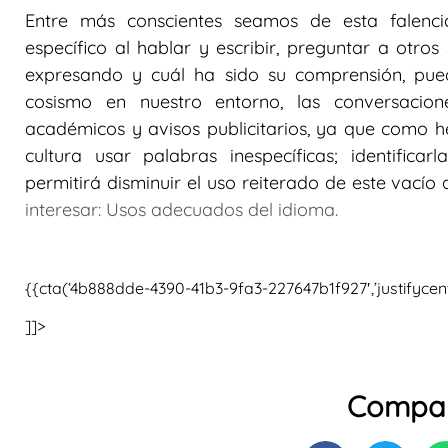
Entre más conscientes seamos de esta falencia 
específico al hablar y escribir, preguntar a otros
expresando y cuál ha sido su comprensión, puede
cosismo en nuestro entorno, las conversacion
académicos y avisos publicitarios, ya que como h
cultura usar palabras inespecíficas; identificarl
permitirá disminuir el uso reiterado de este vacío 
interesar: Usos adecuados del idioma.
{{cta(‘4b888dde-4390-41b3-9fa3-227647b1f927′,’justifycent
]]>
Compar