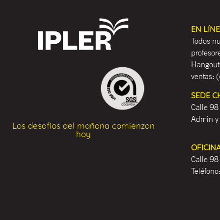
EN LÍN
Todos nu
profesor
Hangouts
ventas:
(
SEDE C
Calle 98
Admin y
Los desafios del mañana comienzan
hoy
OFICIN
Calle 98
Teléfono