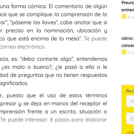
Preuna
e una forma cómica. El comentario de algún
entren
ace que se complique la comprensión de lo
10 
lar”, “páseme las llaves”, cabe anotar que si
 preciso en la nominación, ubicación y
anco que está encima de la mesa”.
Te puede
cómo 
concen
correo electrónico.
11 
ia, es: “debo contarte algo”, entendemos
 ¿es malo o bueno?, ¿le pasó a ella o le
idad de preguntas que no tienen respuestas
ignificados.
ar, puesto que el uso de estos términos
xpresar y se deja en manos del receptor el
mprensión frente a un escrito, situación o
.
Te puede interesar: 8 pasos para elaborar