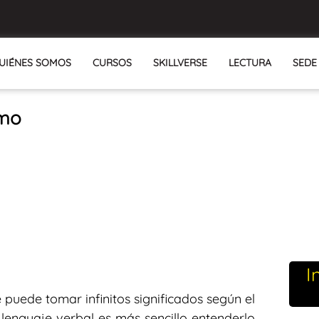
UIÉNES SOMOS
CURSOS
SKILLVERSE
LECTURA
SEDE
smo
I
puede tomar infinitos significados según el
 lenguaje verbal es más sencillo entenderlo