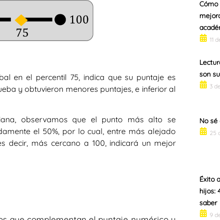
Cómo a
mejora
acadé
11 
Lectur
son su
al en el percentil 75, indica que su puntaje es
3 d
ueba y obtuvieron menores puntajes, e inferior al
iana, observamos que el punto más alto se
No sé 
damente el 50%, por lo cual, entre más alejado
25 
 es decir, más cercano a 100, indicará un mejor
Éxito 
hijos:
saber
9 d
ivos que complementan el puntaje numérico y