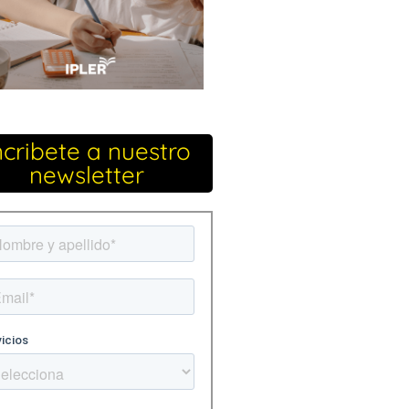
ncribete a nuestro
newsletter