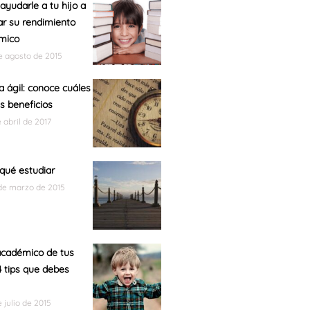
yudarle a tu hijo a
r su rendimiento
mico
de agosto de 2015
a ágil: conoce cuáles
s beneficios
e abril de 2017
qué estudiar
de marzo de 2015
académico de tus
 4 tips que debes
e julio de 2015