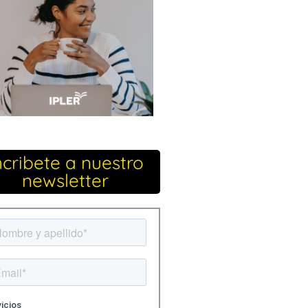
ncribete a nuestro
newsletter