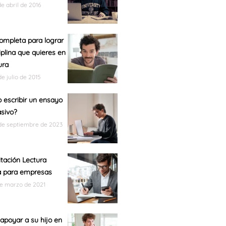
de abril de 2016
ompleta para lograr
ciplina que quieres en
ura
de julio de 2015
escribir un ensayo
sivo?
de septiembre de 2023
tación Lectura
a para empresas
de marzo de 2021
poyar a su hijo en