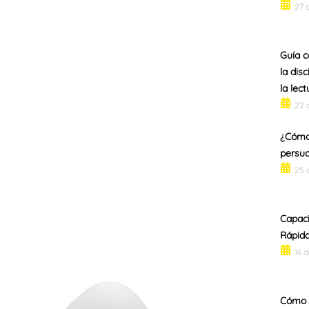
27 
Guía c
la dis
la lect
22 
¿Cómo 
persua
25 
Capaci
Rápid
16 
Cómo a