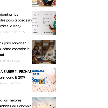
dominar las
ales paso a paso (sin
carse la vida)
de octubre de 2025
as para hablar en
o: cómo controlar la
dad
de junio de 2018
A SABER 11: FECHAS
calendario B 2019
de abril de 2016
g las mejores
sidades de Colombia