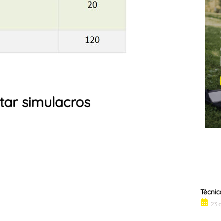
tar simulacros
Técnic
23 