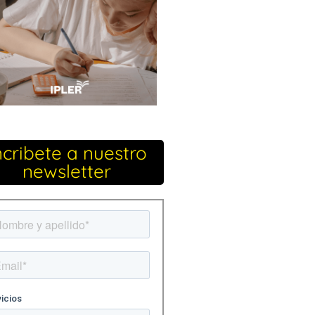
ncribete a nuestro
newsletter