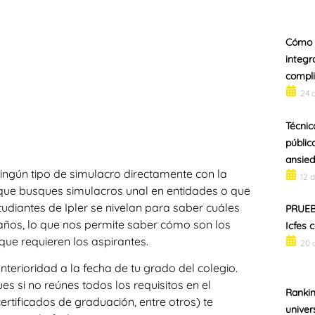
Cómo 
integr
compli
24 
Técnic
públic
ansie
ningún tipo de simulacro directamente con la
12 
 que busques simulacros unal en entidades o que
tudiantes de Ipler se nivelan para saber cuáles
PRUEB
años, lo que nos permite saber cómo son los
Icfes 
ue requieren los aspirantes.
20 
rioridad a la fecha de tu grado del colegio.
s si no reúnes todos los requisitos en el
Rankin
ertificados de graduación, entre otros) te
univer