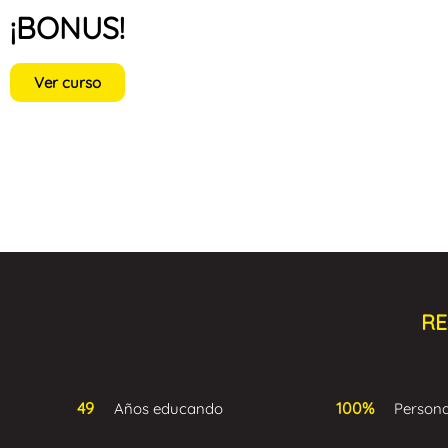
¡BONUS!
Ver curso
RE
49
100%
Años educando
Persona