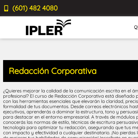
(601) 482 4080
Q
Redacción Corporativa
¿Quieres mejorar la calidad de la comunicación escrita en el á
profesional? El curso de Redacción Corporativa está diseñado 
con las herramientas esenciales que elevarán la claridad, precis
formalidad de tus documentos. Desde correos electrónicos has
ejecutivos, aprenderás a dominar la estructura, tono y persuas
para destacar en el entorno empresarial. A través de módulos p
conocerás las normas de estilo, técnicas de escritura persuasiv
tecnología para optimizar tu redacción, asegurando que tus me
con impacto y efectividad a cualquier destinatario. ¡No pierdas
de mejorar tus habilidades de comunicación! Inscríbete en nue