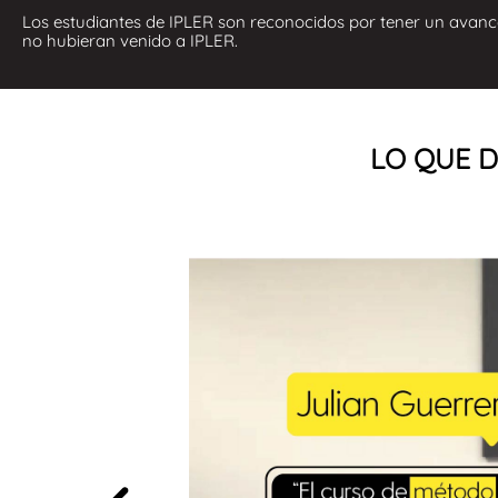
Los estudiantes de IPLER son reconocidos por tener un avan
no hubieran venido a IPLER.
LO QUE D