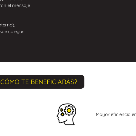
tan el mensaje
xterno),
esde colegas
¿CÓMO TE BENEFICIARÁS?
Mayor eficiencia e