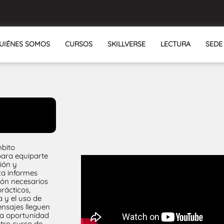
UIÉNES SOMOS
CURSOS
SKILLVERSE
LECTURA
SEDE
mbito
para equiparte
ión y
ta informes
ión necesarios
rácticos,
a y el uso de
nsajes lleguen
 la oportunidad
stro curso de