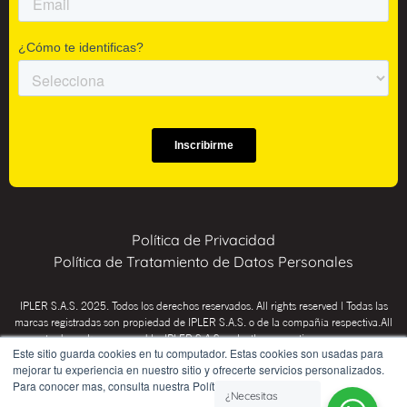
Política de Privacidad
Política de Tratamiento de Datos Personales
IPLER S.A.S. 2025. Todos los derechos reservados. All rights reserved | Todas las
marcas registradas son propiedad de IPLER S.A.S. o de la compañía respectiva.All
trademarks are owned by IPLER S.A.S. or by the respective company.
Este sitio guarda cookies en tu computador. Estas cookies son usadas para
INSTITUTO PSICOTÉCNICO IPLER: Educación para el trabajo y el desarrollo
mejorar tu experiencia en nuestro sitio y ofrecerte servicios personalizados.
humano (CHICÓ Res. SED 02-0036, Inspección y vigilancia Secretaría de
Para conocer mas, consulta nuestra Política de Privacidad.
¿Necesitas
Educación de Bogotá D.C.) y Educación Informal (no conduce a título o certificado).