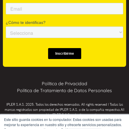
Política de Privacidad
Política de Tratamiento de Datos Personales
IPLER S.A.S. 2025. Todos los derechos reservados. All rights reserved | Todas las
marcas registradas son propiedad de IPLER S.A.S. o de la compañía respectiva.All
trademarks are owned by IPLER S.A.S. or by the respective company.
Este sitio guarda cookies en tu computador. Estas cookies son usadas para
INSTITUTO PSICOTÉCNICO IPLER: Educación para el trabajo y el desarrollo
mejorar tu experiencia en nuestro sitio y ofrecerte servicios personalizados.