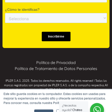
Política de Privacidad
Política de Tratamiento de Datos Personales
IPLER S.A.S. 2025. Todos los derechos reservados. All rights reserved | Todas las
marcas registradas son propiedad de IPLER S.A.S. o de la compañía respectiva.All
trademarks are owned by IPLER S.A.S. or by the respective company.
Este sitio guarda cookies en tu computador. Estas cookies son usadas para
INSTITUTO PSICOTÉCNICO IPLER: Educación para el trabajo y el desarrollo
mejorar tu experiencia en nuestro sitio y ofrecerte servicios personalizados.
humano (CHICÓ Res. SED 02-0036, Inspección y vigilancia Secretaría de
Para conocer mas, consulta nuestra Política de Privacidad.
¿Necesitas
Educación de Bogotá D.C.) y Educación Informal (no conduce a título o certificado).
ayuda?
Chatea
Administración Cl. 98 # 22-64 Local 4 / Teléfono:
57 (601) 4824080
. Bogotá,