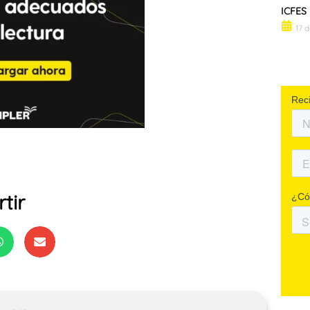
ICFES
17 
tir