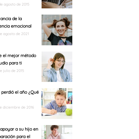
de agosto de 2015
ancia de la
gencia emocional
de agosto de 2021
e el mejor método
udio para ti
e julio de 2015
o perdió el año ¿Qué
de diciembre de 2016
poyar a su hijo en
paración para el