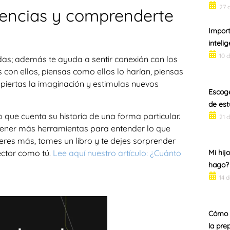
27 
riencias y comprenderte
Import
inteli
10 
idas; además te ayuda a sentir conexión con los
s con ellos, piensas como ellos lo harían, piensas
despiertas la imaginación y estimulas nuevos
Escog
de est
o que cuenta su historia de una forma particular.
21 d
a tener más herramientas para entender lo que
peres más, tomes un libro y te dejes sorprender
ector como tú.
Lee aquí nuestro artículo: ¿Cuánto
Mi hij
hago?
14 
Cómo a
la pre