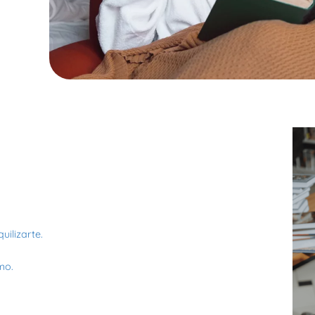
uilizarte.
mo.