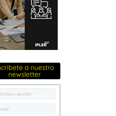
ncribete a nuestro
newsletter