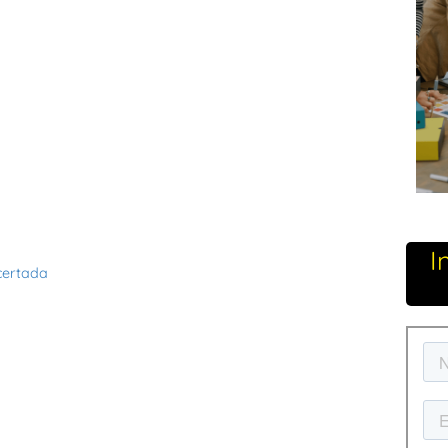
I
certada