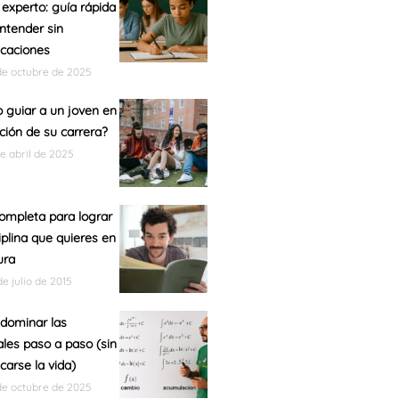
 experto: guía rápida
ntender sin
caciones
de octubre de 2025
guiar a un joven en
cción de su carrera?
de abril de 2025
ompleta para lograr
ciplina que quieres en
ura
de julio de 2015
dominar las
ales paso a paso (sin
carse la vida)
de octubre de 2025