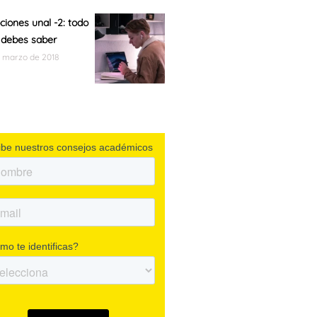
pciones unal -2: todo
 debes saber
e marzo de 2018