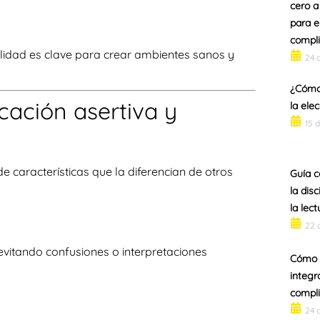
cero a
para e
compli
bilidad es clave para crear ambientes sanos y
24 
¿Cómo 
cación asertiva y
la ele
15 
 características que la diferencian de otros
Guía c
la dis
la lect
22 
evitando confusiones o interpretaciones
Cómo 
integr
compli
24 