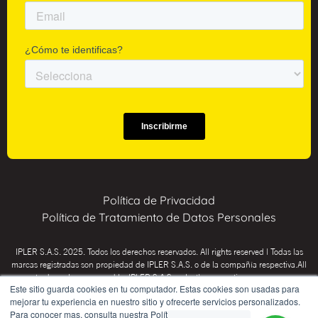
Política de Privacidad
Política de Tratamiento de Datos Personales
IPLER S.A.S. 2025. Todos los derechos reservados. All rights reserved | Todas las
marcas registradas son propiedad de IPLER S.A.S. o de la compañía respectiva.All
trademarks are owned by IPLER S.A.S. or by the respective company.
Este sitio guarda cookies en tu computador. Estas cookies son usadas para
INSTITUTO PSICOTÉCNICO IPLER: Educación para el trabajo y el desarrollo
mejorar tu experiencia en nuestro sitio y ofrecerte servicios personalizados.
humano (CHICÓ Res. SED 02-0036, Inspección y vigilancia Secretaría de
Para conocer mas, consulta nuestra Política de Privacidad.