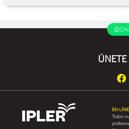
Cha
ÚNETE 
EN LÍN
Todos nu
profesor