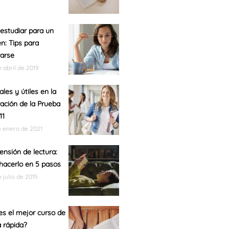
studiar para un
: Tips para
arse
e abril de 2019
ales y útiles en la
ación de la Prueba
11
e enero de 2021
nsión de lectura:
acerlo en 5 pasos
e julio de 2015
es el mejor curso de
a rápida?