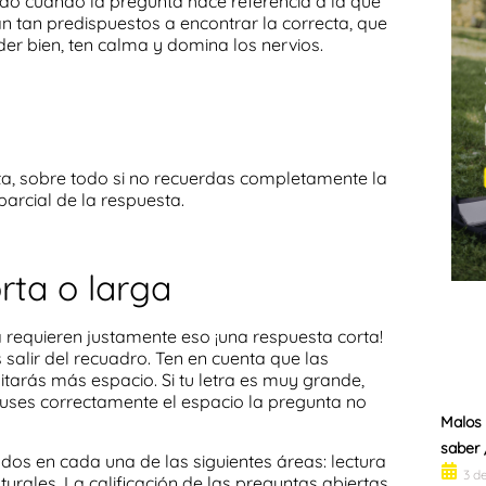
do cuando la pregunta hace referencia a la que
n tan predispuestos a encontrar la correcta, que
r bien, ten calma y domina los nervios.
ta, sobre todo si no recuerdas completamente la
parcial de la respuesta.
orta o larga
a requieren justamente eso ¡una respuesta corta!
alir del recuadro. Ten en cuenta que las
tarás más espacio. Si tu letra es muy grande,
 uses correctamente el espacio la pregunta no
Malos 
saber 
dos en cada una de las siguientes áreas: lectura
3 d
turales. La calificación de las preguntas abiertas