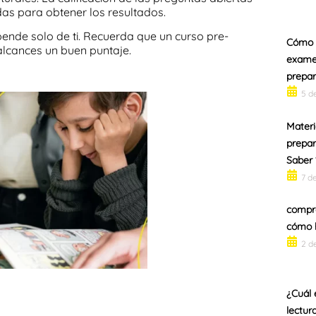
das para obtener los resultados.
pende solo de ti. Recuerda que un curso pre-
Cómo e
lcances un buen puntaje.
examen
prepar
5 d
Materi
prepar
Saber 
7 d
compre
cómo h
2 d
¿Cuál 
lectur