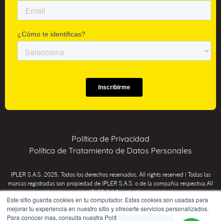
Política de Privacidad
Política de Tratamiento de Datos Personales
IPLER S.A.S. 2025. Todos los derechos reservados. All rights reserved | Todas las
marcas registradas son propiedad de IPLER S.A.S. o de la compañía respectiva.All
trademarks are owned by IPLER S.A.S. or by the respective company.
Este sitio guarda cookies en tu computador. Estas cookies son usadas para
mejorar tu experiencia en nuestro sitio y ofrecerte servicios personalizados.
INSTITUTO PSICOTÉCNICO IPLER: Educación para el trabajo y el desarrollo
Para conocer mas, consulta nuestra Política de Privacidad.
humano (CHICÓ Res. SED 02-0036, Inspección y vigilancia Secretaría de