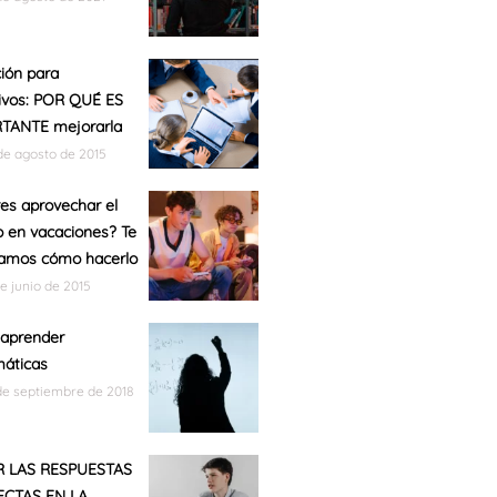
ión para
ivos: POR QUÉ ES
TANTE mejorarla
de agosto de 2015
es aprovechar el
 en vacaciones? Te
amos cómo hacerlo
de junio de 2015
aprender
áticas
de septiembre de 2018
R LAS RESPUESTAS
CTAS EN LA