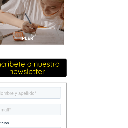
ncribete a nuestro
newsletter