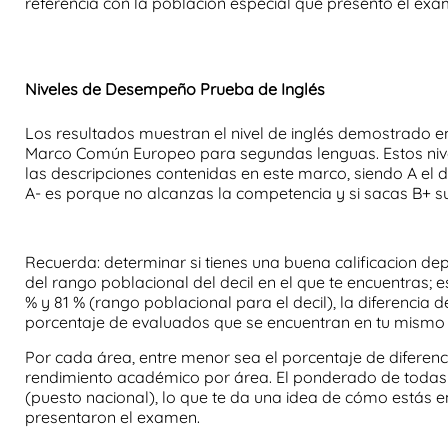
referencia con la población especial que presentó el exa
Niveles de Desempeño Prueba de Inglés
Los resultados muestran el nivel de inglés demostrado e
Marco Común Europeo para segundas lenguas. Estos nive
las descripciones contenidas en este marco, siendo A el
A- es porque no alcanzas la competencia y si sacas B+ su
Recuerda:
determinar si tienes una buena calificacion d
del rango poblacional del decil en el que te encuentras; e
% y 81 % (rango poblacional para el decil), la diferencia de
porcentaje de evaluados que se encuentran en tu mismo d
Por cada área, entre menor sea el porcentaje de diferenc
rendimiento académico por área. El ponderado de todas l
(puesto nacional), lo que te da una idea de cómo estás
presentaron el examen.