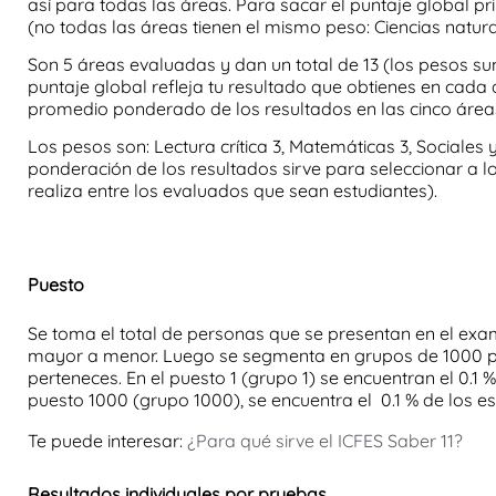
así para todas las áreas. Para sacar el puntaje global p
(no todas las áreas tienen el mismo peso: Ciencias naturale
Son 5 áreas evaluadas y dan un total de 13 (los pesos s
puntaje global refleja tu resultado que obtienes en cada 
promedio ponderado de los resultados en las cinco área
Los pesos son: Lectura crítica 3, Matemáticas 3, Sociales y
ponderación de los resultados sirve para seleccionar a l
realiza entre los evaluados que sean estudiantes).
Puesto
Se toma el total de personas que se presentan en el e
mayor a menor. Luego se segmenta en grupos de 1000 pers
perteneces. En el puesto 1 (grupo 1) se encuentran el 0.1
puesto 1000 (grupo 1000), se encuentra el 0.1 % de los e
Te puede interesar:
¿Para qué sirve el ICFES Saber 11?
Resultados individuales por pruebas