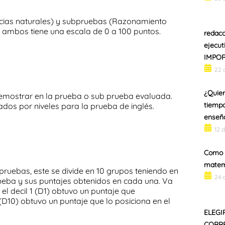
ncias naturales)
y subpruebas
(Razonamiento
a ambos tiene una escala de 0 a 100 puntos.
redacc
ejecut
IMPOR
22 
¿Quier
mostrar en la prueba o sub prueba evaluada.
tiempo
ados por niveles para la prueba de inglés.
enseñ
12 
Como 
matem
ruebas, este se divide en 10 grupos teniendo en
24 
rueba y sus puntajes obtenidos en cada una. Va
el decil 1 (D1) obtuvo un puntaje que
(D10) obtuvo un puntaje que lo posiciona en el
ELEGI
CORRE